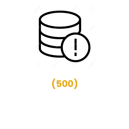
(
500
)